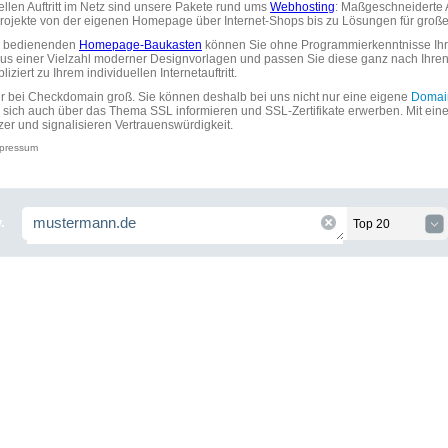
uellen Auftritt im Netz sind unsere Pakete rund ums
Webhosting
: Maßgeschneiderte A
tprojekte von der eigenen Homepage über Internet-Shops bis zu Lösungen für gr
zu bedienenden
Homepage-Baukasten
können Sie ohne Programmierkenntnisse Ihre
aus einer Vielzahl moderner Designvorlagen und passen Sie diese ganz nach Ihre
ziert zu Ihrem individuellen Internetauftritt.
ir bei Checkdomain groß. Sie können deshalb bei uns nicht nur eine eigene
Domai
 sich auch über das Thema SSL informieren und SSL-Zertifikate erwerben. Mit ein
zer und signalisieren Vertrauenswürdigkeit.
pressum
.
Top 20